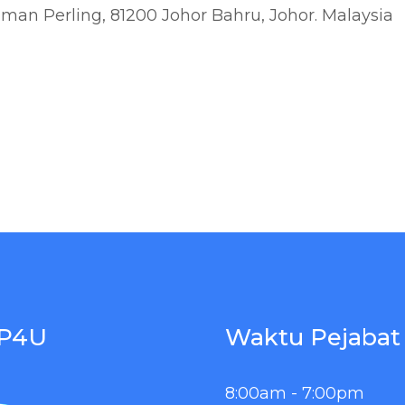
 Taman Perling, 81200 Johor Bahru, Johor. Malaysia
P4U
Waktu Pejabat
8:00am - 7:00pm