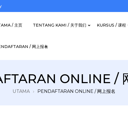
y
TAMA / 主页
TENTANG KAMI / 关于我们
KURSUS / 课程
ENDAFTARAN / 网上报名
Berjaya Bhd
FTARAN ONLINE 
UTAMA
PENDAFTARAN ONLINE / 网上报名