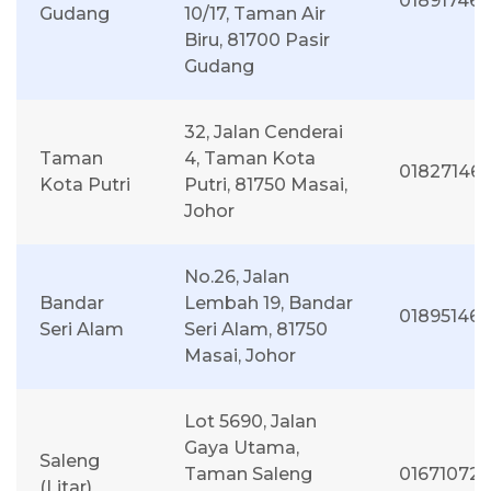
01891746
Gudang
10/17, Taman Air
Biru, 81700 Pasir
Gudang
32, Jalan Cenderai
Taman
4, Taman Kota
01827146
Kota Putri
Putri, 81750 Masai,
Johor
No.26, Jalan
Bandar
Lembah 19, Bandar
01895146
Seri Alam
Seri Alam, 81750
Masai, Johor
Lot 5690, Jalan
Gaya Utama,
Saleng
Taman Saleng
01671072
(Litar)