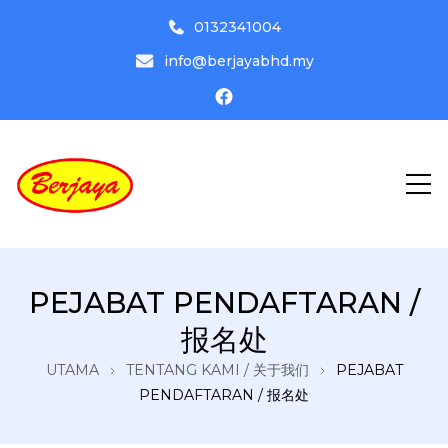
0132341004
info@berjayabhd.my
Driving Institute
Pusat Latihan Memandu Berjaya
PEJABAT PENDAFTARAN /
Bhd
报名处
UTAMA
TENTANG KAMI / 关于我们
PEJABAT
PENDAFTARAN / 报名处