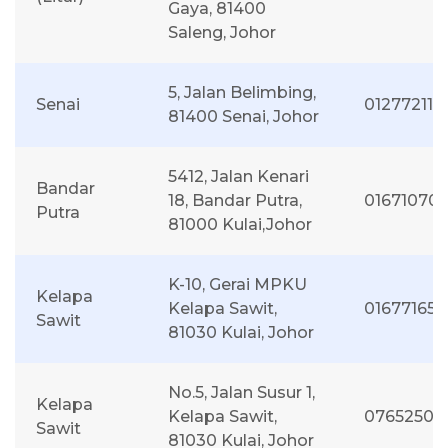
Gaya, 81400
Saleng, Johor
5, Jalan Belimbing,
Senai
0127721115
81400 Senai, Johor
5412, Jalan Kenari
Bandar
18, Bandar Putra,
01671070
Putra
81000 Kulai,Johor
K-10, Gerai MPKU
Kelapa
Kelapa Sawit,
016771655
Sawit
81030 Kulai, Johor
No.5, Jalan Susur 1,
Kelapa
Kelapa Sawit,
07652506
Sawit
81030 Kulai, Johor