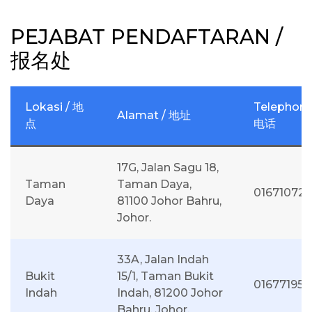
PEJABAT PENDAFTARAN /
报名处
Lokasi / 地
Telephone
Alamat / 地址
点
电话
17G, Jalan Sagu 18,
Taman
Taman Daya,
01671072
Daya
81100 Johor Bahru,
Johor.
33A, Jalan Indah
Bukit
15/1, Taman Bukit
016771955
Indah
Indah, 81200 Johor
Bahru, Johor.