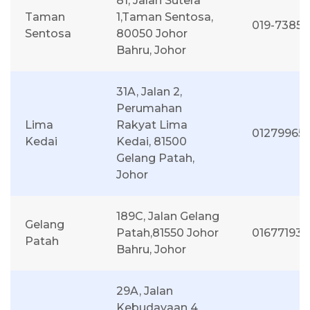
81, Jalan Sutera
Taman
1,Taman Sentosa,
019-73859
Sentosa
80050 Johor
Bahru, Johor
31A, Jalan 2,
Perumahan
Lima
Rakyat Lima
01279965
Kedai
Kedai, 81500
Gelang Patah,
Johor
189C, Jalan Gelang
Gelang
Patah,81550 Johor
016771933
Patah
Bahru, Johor
29A, Jalan
Kebudayaan 4,